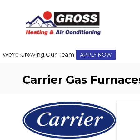
Skip
Skip
Site
to
to
map
Content
navigation
We're Growing Our Team
APPLY NOW
Carrier Gas Furnace