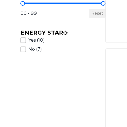
AFUE Value
80 - 99
Reset
ENERGY STAR®
ENERGY STAR®
Yes
(10)
No
(7)