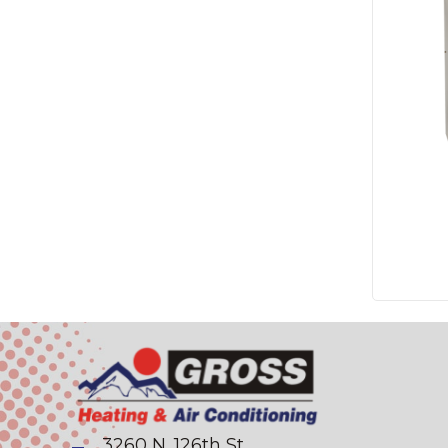
3260 N. 126th St.