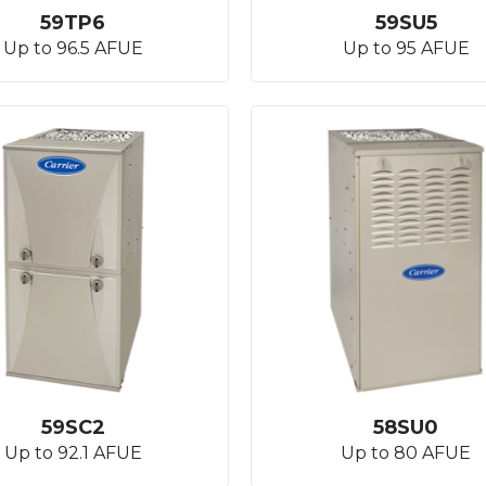
59TP6
59SU5
Up to 96.5 AFUE
Up to 95 AFUE
59SC2
58SU0
Up to 92.1 AFUE
Up to 80 AFUE