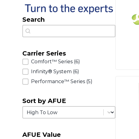
Search
Search
Search
Carrier Series
Carrier Series
Comfort™ Series
(6)
Infinity® System
(6)
Performance™ Series
(5)
Sort by AFUE
Sort by AFUE
Sort by AFUE
AFUE Value