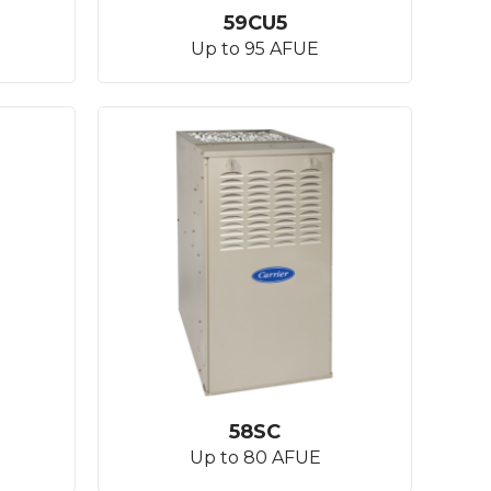
59CU5
Up to 95 AFUE
58SC
Up to 80 AFUE